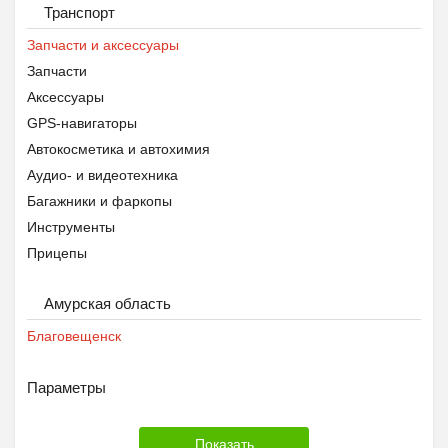
Транспорт
Запчасти и аксессуары
Запчасти
Аксессуары
GPS-навигаторы
Автокосметика и автохимия
Аудио- и видеотехника
Багажники и фаркопы
Инструменты
Прицепы
Противоугонные устройства
Амурская область
Тюнинг
Шины, диски и колёса
Благовещенск
Экипировка
Параметры