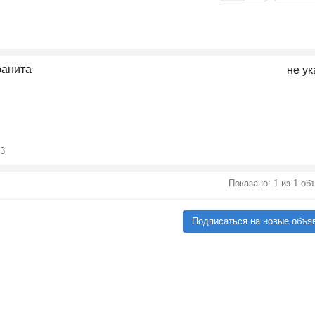
ранита
не ук
13
Показано: 1 из 1 о
Подписаться на новые объя