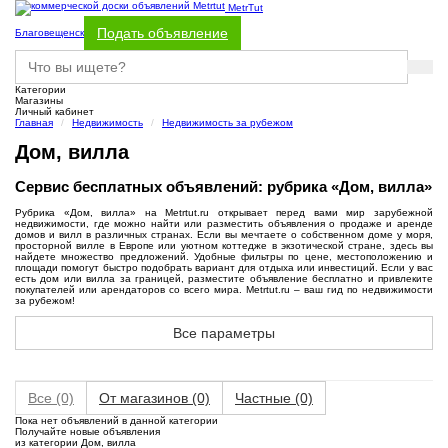
MetrTut
Подать объявление
Благовещенск
Категории
Магазины
Личный кабинет
Главная
Недвижимость
Недвижимость за рубежом
Дом, вилла
Сервис бесплатных объявлений: рубрика «Дом, вилла»
Рубрика «Дом, вилла» на Metrtut.ru открывает перед вами мир зарубежной
недвижимости, где можно найти или разместить объявления о продаже и аренде
домов и вилл в различных странах. Если вы мечтаете о собственном доме у моря,
просторной вилле в Европе или уютном коттедже в экзотической стране, здесь вы
найдете множество предложений. Удобные фильтры по цене, местоположению и
площади помогут быстро подобрать вариант для отдыха или инвестиций. Если у вас
есть дом или вилла за границей, разместите объявление бесплатно и привлеките
покупателей или арендаторов со всего мира. Metrtut.ru – ваш гид по недвижимости
за рубежом!
Все параметры
Все
(0)
От магазинов
(0)
Частные
(0)
Пока нет объявлений в данной категории
Получайте новые объявления
из категории Дом, вилла