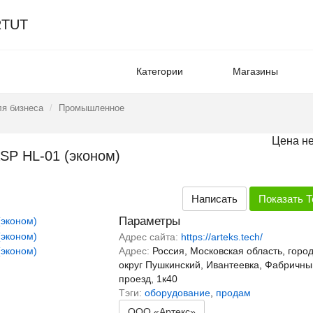
TUT
Категории
Магазины
я бизнеса
Промышленное
Цена не
SP HL-01 (эконом)
Написать
Показать
Т
Параметры
Адрес сайта:
https://arteks.tech/
Адрес:
Россия, Московская область, горо
округ Пушкинский, Ивантеевка, Фабричны
проезд, 1к40
Тэги:
оборудование
,
продам
ООО «Артекс»