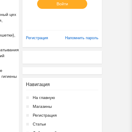
Войти
нный цех
я,
ешетки),
Регистрация
Напомнить пароль
батывания
щий
ие
ю гигиены
Навигация
На главную
Магазины
Регистрация
Статьи