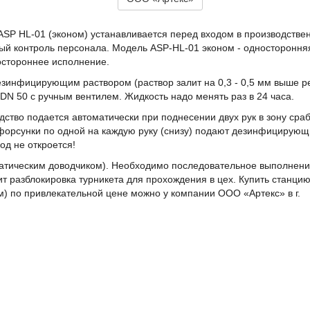
ASP HL-01 (эконом) устанавливается перед входом в производстве
ый контроль персонала. Модель ASP-HL-01 эконом - одностороння
остороннее исполнение.
езинфицирующим раствором (раствор залит на 0,3 - 0,5 мм выше р
DN 50 с ручным вентилем. Жидкость надо менять раз в 24 часа.
ство подается автоматически при поднесении двух рук в зону сра
 форсунки по одной на каждую руку (снизу) подают дезинфицирую
под не откроется!
атическим доводчиком). Необходимо последовательное выполнен
ит разблокировка турникета для прохождения в цех. Купить станци
м) по привлекательной цене можно у компании ООО «Артекс» в г.