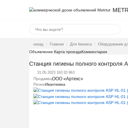
METR
назад
Главная
Для бизнеса
Оборудование дл
Объявление
Карта проезда
Комментарии
Станция гигиены полного контроля A
31.05.2023
163
ID 963
О
Продавец
ООО «Артекс»
Регион
Ивантеевка