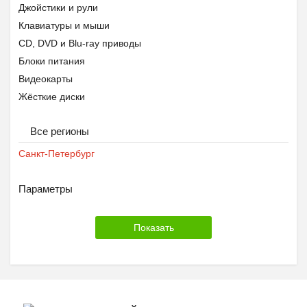
Джойстики и рули
Клавиатуры и мыши
CD, DVD и Blu-ray приводы
Блоки питания
Видеокарты
Жёсткие диски
Звуковые карты
Все регионы
Контроллеры
Корпусы
Санкт-Петербург
Материнские платы
Оперативная память
Параметры
Процессоры
Системы охлаждения
Мониторы
Переносные жёсткие диски
Сетевое оборудование
ТВ-тюнеры