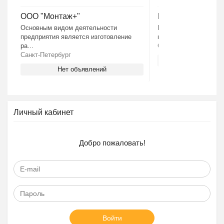
ООО "Монтаж+"
Harrison
Основным видом деятельности
Harrison Industrial In
предприятия является изготовление
из лидеров мировог...
ра...
Санкт-Петербург
Санкт-Петербург
Нет объя
Нет объявлений
Личный кабинет
Добро пожаловать!
Войти