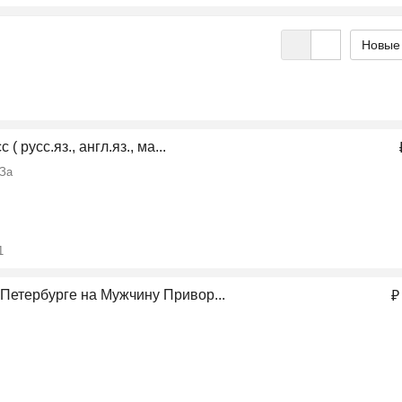
( русс.яз., англ.яз., ма...
За
1
Петербурге на Мужчину Привор...
₽