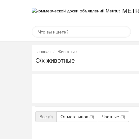
METR
Главная
Животные
С/х животные
Все
От магазинов
Частные
(0)
(0)
(0)