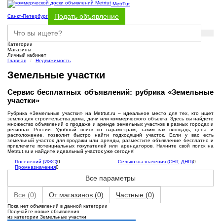
MetrTut
Подать объявление
Санкт-Петербург
Категории
Магазины
Личный кабинет
Главная
Недвижимость
Земельные участки
Сервис бесплатных объявлений: рубрика «Земельные
участки»
Рубрика «Земельные участки» на Metrtut.ru – идеальное место для тех, кто ищет
землю для строительства дома, дачи или коммерческого объекта. Здесь вы найдете
множество объявлений о продаже и аренде земельных участков в разных городах и
регионах России. Удобный поиск по параметрам, таким как площадь, цена и
расположение, позволит быстро найти подходящий участок. Если у вас есть
земельный участок для продажи или аренды, разместите объявление бесплатно и
привлечите потенциальных покупателей или арендаторов. Начните свой поиск на
Metrtut.ru и найдите идеальный участок уже сегодня!
Поселений (ИЖС)
0
Сельхозназначения (СНТ, ДНП)
0
Промназначения
0
Все параметры
Все
(0)
От магазинов
(0)
Частные
(0)
Пока нет объявлений в данной категории
Получайте новые объявления
из категории Земельные участки