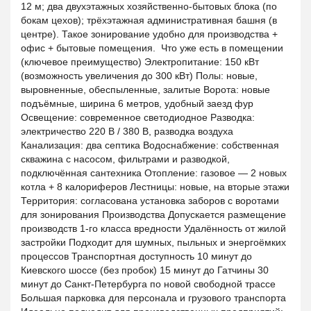
12 м; два двухэтажных хозяйственно-бытовых блока (по
бокам цехов); трёхэтажная административная башня (в
центре). Такое зонирование удобно для производства +
офис + бытовые помещения. Что уже есть в помещении
(ключевое преимущество) Электропитание: 150 кВт
(возможность увеличения до 300 кВт) Полы: новые,
выровненные, обеспыленные, залитые Ворота: новые
подъёмные, ширина 6 метров, удобный заезд фур
Освещение: современное светодиодное Разводка:
электричество 220 В / 380 В, разводка воздуха
Канализация: два септика Водоснабжение: собственная
скважина с насосом, фильтрами и разводкой,
подключённая сантехника Отопление: газовое — 2 новых
котла + 8 калориферов Лестницы: новые, на вторые этажи
Территория: согласована установка заборов с воротами
для зонирования Производства Допускается размещение
производств 1-го класса вредности Удалённость от жилой
застройки Подходит для шумных, пыльных и энергоёмких
процессов Транспортная доступность 10 минут до
Киевского шоссе (без пробок) 15 минут до Гатчины 30
минут до Санкт-Петербурга по новой свободной трассе
Большая парковка для персонала и грузового транспорта