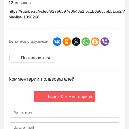
12 месяцев
https://rutube.ru/video/92766b97e0648a1f6c1b0a68cbbb1ce2/?
playlist=1098268
Делитесь с друзьями
Пожаловаться
Комментарии пользователей
Всего: 0 комментариев