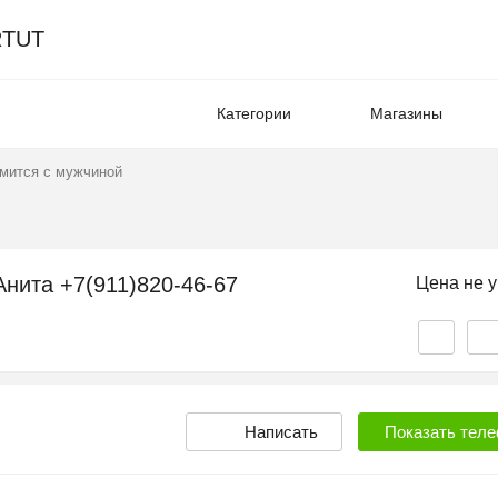
TUT
Категории
Магазины
мится с мужчиной
Анита +7(911)820-46-67
Цена не у
Написать
Показать
теле