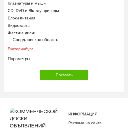
Клавиатуры и мыши
CD, DVD и Blu-ray приводы
Блоки питания
Видеокарты
Жёсткие диски
Свердловская область
Звуковые карты
Контроллеры
Екатеринбург
Корпусы
Параметры
Материнские платы
Оперативная память
Процессоры
Системы охлаждения
Мониторы
Переносные жёсткие диски
Сетевое оборудование
ИНФОРМАЦИЯ
ТВ-тюнеры
Флэшки и карты памяти
Реклама на сайте