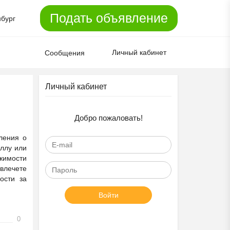
Подать объявление
нбург
Личный кабинет
Сообщения
Личный кабинет
Добро пожаловать!
ления о
иллу или
ижимости
влечете
ости за
Войти
0