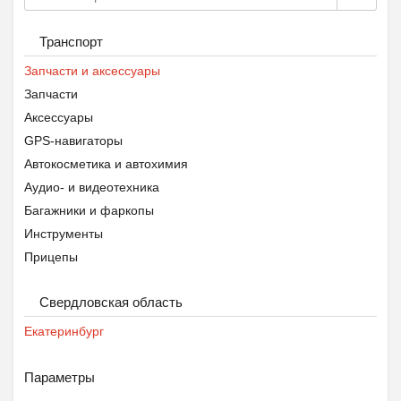
Транспорт
Запчасти и аксессуары
Запчасти
Аксессуары
GPS-навигаторы
Автокосметика и автохимия
Аудио- и видеотехника
Багажники и фаркопы
Инструменты
Прицепы
Противоугонные устройства
Свердловская область
Тюнинг
Шины, диски и колёса
Екатеринбург
Экипировка
Параметры