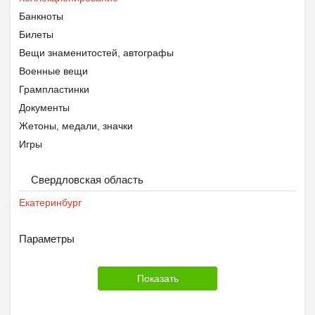
Банкноты
Билеты
Вещи знаменитостей, автографы
Военные вещи
Грампластинки
Документы
Жетоны, медали, значки
Игры
Календари
Свердловская область
Картины
Киндер-сюрприз
Екатеринбург
Конверты и почтовые карточки
Макеты оружия
Параметры
Марки
Модели
Монеты
Открытки