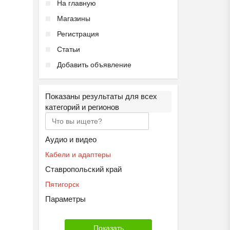
На главную
Магазины
Регистрация
Статьи
Добавить объявление
Ещё 2 фото
Показаны результаты для всех
Летний городской лагер...
категорий и регионов
₽
9 000
Пятигорск
Аудио и видео
Кабели и адаптеры
Ставропольский край
Пятигорск
Параметры