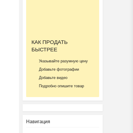
Ещё 2 фото
КАК ПРОДАТЬ
БЫСТРЕЕ
Частный детский сад ОБ...
₽
27 000
Пятигорск
Указывайте разумную цену
Добавьте фотографии
Добавьте видео
Подробно опишите товар
Навигация
Подготовка к школе ОБР...
₽
27 000
Пятигорск