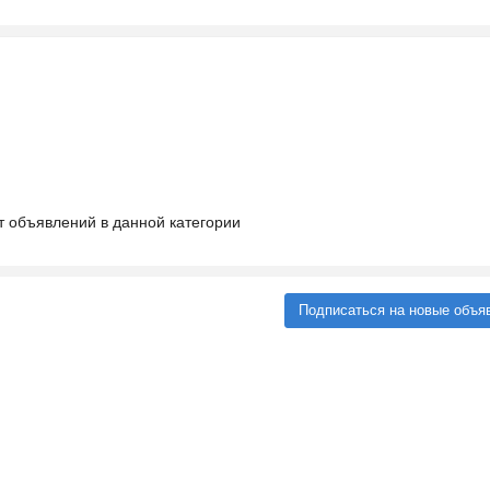
т объявлений в данной категории
Подписаться на новые объя
Ещё 2 фото
Частный детский сад ОБ...
₽
27 000
Пятигорск