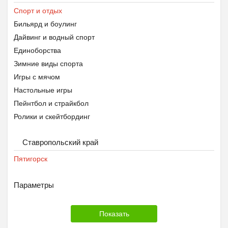
Спорт и отдых
Бильярд и боулинг
Дайвинг и водный спорт
Единоборства
Зимние виды спорта
Игры с мячом
Настольные игры
Пейнтбол и страйкбол
Ролики и скейтбординг
Теннис, бадминтон, пинг-понг
Ставропольский край
Туризм
Фитнес и тренажёры
Пятигорск
Спортивное питание
Другое
Параметры