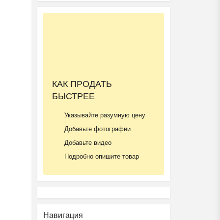
КАК ПРОДАТЬ
БЫСТРЕЕ
Подготовка к школе ОБР...
₽
27 000
Пятигорск
Указывайте разумную цену
Добавьте фотографии
Добавьте видео
Подробно опишите товар
Ещё 2 фото
Навигация
Частный детский сад ОБ...