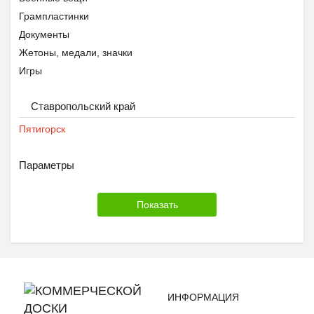
Грампластинки
Документы
Жетоны, медали, значки
Игры
Календари
Ставропольский край
Картины
Киндер-сюрприз
Пятигорск
Конверты и почтовые карточки
Макеты оружия
Параметры
Марки
Модели
Монеты
Открытки
Пепельницы, зажигалки
Пластиковые карточки
Спортивные карточки
ИНФОРМАЦИЯ
Фотографии, письма