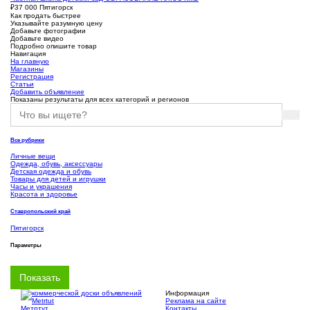
₽
37 000
Пятигорск
Как продать быстрее
Указывайте разумную цену
Добавьте фотографии
Добавьте видео
Подробно опишите товар
Навигация
На главную
Магазины
Регистрация
Статьи
Добавить объявление
Показаны результаты для всех категорий и регионов
Все рубрики
Личные вещи
Одежда, обувь, аксессуары
Детская одежда и обувь
Товары для детей и игрушки
Часы и украшения
Красота и здоровье
Ставропольский край
Пятигорск
Параметры
Информация
Реклама на сайте
Метртут
Контакты