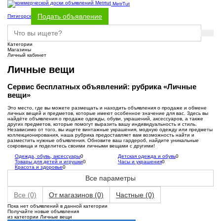
MetrTut
Подать объявление
Пятигорск
Категории
Магазины
Личный кабинет
Личные вещи
Сервис бесплатных объявлений: рубрика «Личные
вещи»
Это место, где вы можете размещать и находить объявления о продаже и обмене
личных вещей и предметов, которые имеют особенное значение для вас. Здесь вы
найдёте объявления о продаже одежды, обуви, украшений, аксессуаров, а также
других предметов, которые помогут выразить вашу индивидуальность и стиль.
Независимо от того, вы ищете винтажные украшения, модную одежду или предметы
коллекционирования, наша рубрика предоставляет вам возможность найти и
разместить нужные объявления. Обновите ваш гардероб, найдите уникальные
сокровища и поделитесь своими личными вещами с другими!
Одежда, обувь, аксессуары
0
Детская одежда и обувь
0
Товары для детей и игрушки
0
Часы и украшения
0
Красота и здоровье
0
Все параметры
Все
(0)
От магазинов
(0)
Частные
(0)
Пока нет объявлений в данной категории
Получайте новые объявления
из категории Личные вещи