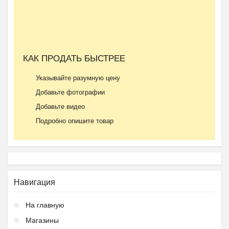
Ещё 2 фото
КАК ПРОДАТЬ БЫСТРЕЕ
Летний городской лагер...
Указывайте разумную цену
₽
9 000
Пятигорск
Добавьте фотографии
Добавьте видео
Подробно опишите товар
Ещё 2 фото
Навигация
Частная школа ОБРАЗОВА...
На главную
₽
37 000
Пятигорск
Магазины