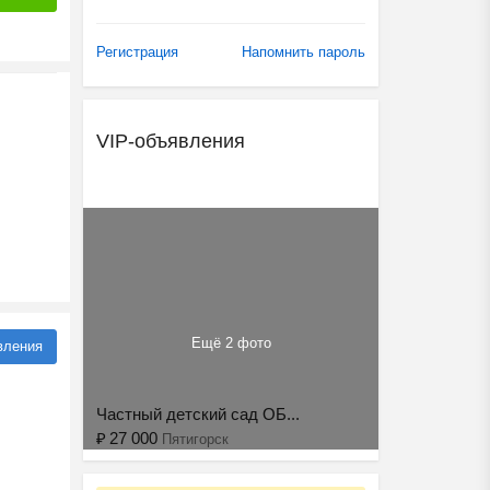
Регистрация
Напомнить пароль
VIP-объявления
Ещё 2 фото
вления
Частный детский сад ОБ...
₽
27 000
Пятигорск