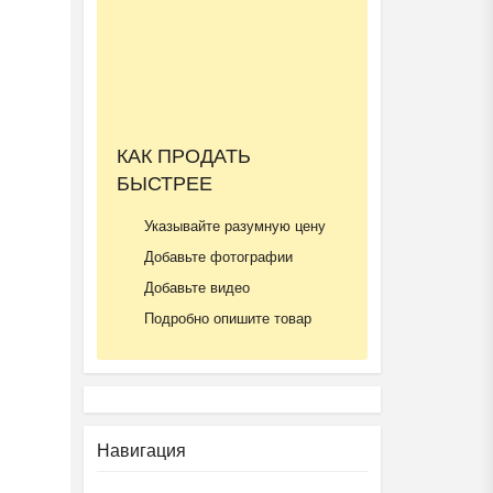
Ещё 2 фото
КАК ПРОДАТЬ
БЫСТРЕЕ
Частная школа ОБРАЗОВА...
₽
37 000
Пятигорск
Указывайте разумную цену
Добавьте фотографии
Добавьте видео
Подробно опишите товар
Навигация