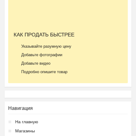
Ещё 2 фото
КАК ПРОДАТЬ БЫСТРЕЕ
Частный детский сад ОБ...
Указывайте разумную цену
₽
27 000
Пятигорск
Добавьте фотографии
Добавьте видео
Подробно опишите товар
Навигация
Подготовка к школе ОБР...
На главную
₽
27 000
Пятигорск
Магазины