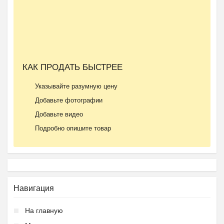
КАК ПРОДАТЬ БЫСТРЕЕ
Подготовка к школе ОБР...
Указывайте разумную цену
₽
27 000
Пятигорск
Добавьте фотографии
Добавьте видео
Подробно опишите товар
Ещё 2 фото
Навигация
Частный детский сад ОБ...
На главную
₽
27 000
Пятигорск