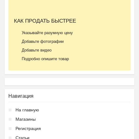
Ещё 2 фото
КАК ПРОДАТЬ БЫСТРЕЕ
Частная школа ОБРАЗОВА...
Указывайте разумную цену
₽
37 000
Пятигорск
Добавьте фотографии
Добавьте видео
Подробно опишите товар
Ещё 2 фото
Навигация
Летний городской лагер...
На главную
₽
9 000
Пятигорск
Магазины
Регистрация
Статьи