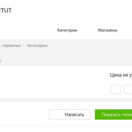
TUT
Категории
Магазины
, перевозки
Автосервис
и
Цена не у
Написать
Показать
теле