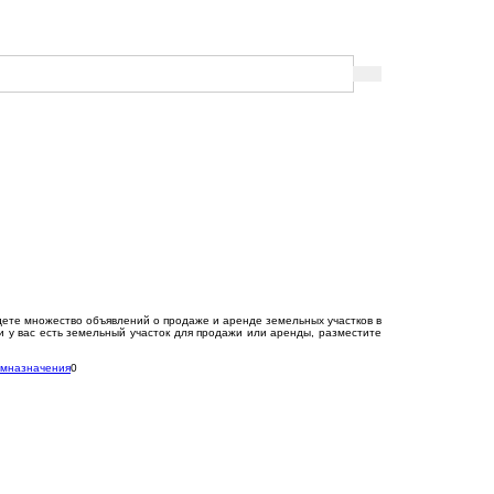
йдете множество объявлений о продаже и аренде земельных участков в
и у вас есть земельный участок для продажи или аренды, разместите
мназначения
0