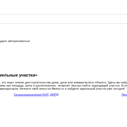
удьте авторизоваться.
мельные участки»
ех, кто ищет землю для строительства дома, дачи или коммерческого объекта. Здесь вы на
аким как площадь, цена и расположение, позволит быстро найти подходящий участок. Есл
ендаторов. Начните свой поиск на Metrtut.ru и найдите идеальный участок уже сегодня!
Сельхозназначения (СНТ, ДНП)
0
Про