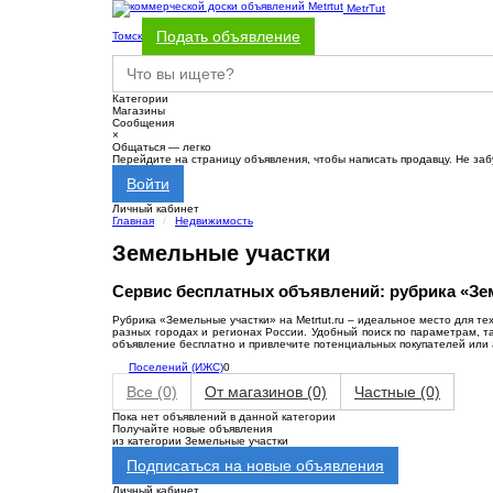
MetrTut
Подать объявление
Томск
Категории
Магазины
Сообщения
×
Общаться — легко
Перейдите на страницу объявления, чтобы написать продавцу. Не заб
Войти
Личный кабинет
Главная
Недвижимость
Земельные участки
Сервис бесплатных объявлений: рубрика «Зе
Рубрика «Земельные участки» на Metrtut.ru – идеальное место для т
разных городах и регионах России. Удобный поиск по параметрам, т
объявление бесплатно и привлечите потенциальных покупателей или ар
Поселений (ИЖС)
0
Все
(0)
От магазинов
(0)
Частные
(0)
Пока нет объявлений в данной категории
Получайте новые объявления
из категории Земельные участки
Подписаться на новые объявления
Личный кабинет