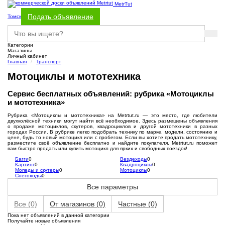
MetrTut
Подать объявление
Томск
Категории
Магазины
Личный кабинет
Главная
Транспорт
Мотоциклы и мототехника
Сервис бесплатных объявлений: рубрика «Мотоциклы
и мототехника»
Рубрика «Мотоциклы и мототехника» на Metrtut.ru — это место, где любители
двухколёсной техники могут найти всё необходимое. Здесь размещены объявления
о продаже мотоциклов, скутеров, квадроциклов и другой мототехники в разных
городах России. В рубрике легко подобрать технику по марке, модели, состоянию и
цене, будь то новый мотоцикл или с пробегом. Если вы хотите продать мототехнику,
разместите своё объявление бесплатно и найдите покупателя. Metrtut.ru поможет
вам быстро продать или купить мотоцикл для ярких и свободных поездок!
Багги
0
Вездеходы
0
Картинг
0
Квадроциклы
0
Мопеды и скутеры
0
Мотоциклы
0
Снегоходы
0
Все параметры
Все
(0)
От магазинов
(0)
Частные
(0)
Пока нет объявлений в данной категории
Получайте новые объявления