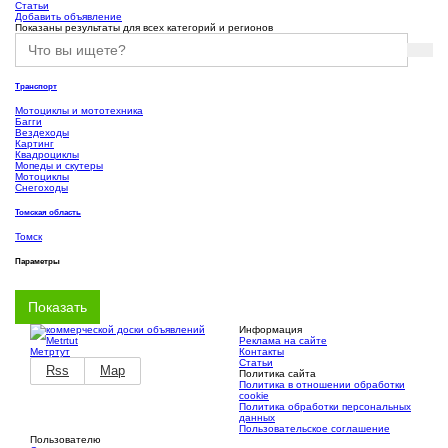
Статьи
Добавить объявление
Показаны результаты для всех категорий и регионов
Транспорт
Мотоциклы и мототехника
Багги
Вездеходы
Картинг
Квадроциклы
Мопеды и скутеры
Мотоциклы
Снегоходы
Томская область
Томск
Параметры
Информация
Реклама на сайте
Метртут
Контакты
Статьи
Rss
Map
Политика сайта
Политика в отношении обработки
cookie
Политика обработки персональных
данных
Пользовательское соглашение
Пользователю