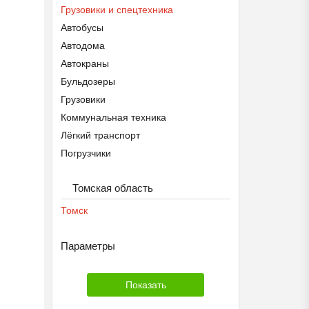
Грузовики и спецтехника
Автобусы
Автодома
Автокраны
Бульдозеры
Грузовики
Коммунальная техника
Лёгкий транспорт
Погрузчики
Прицепы
Томская область
Сельхозтехника
Строительная техника
Томск
Техника для лесозаготовки
Тягачи
Параметры
Экскаваторы