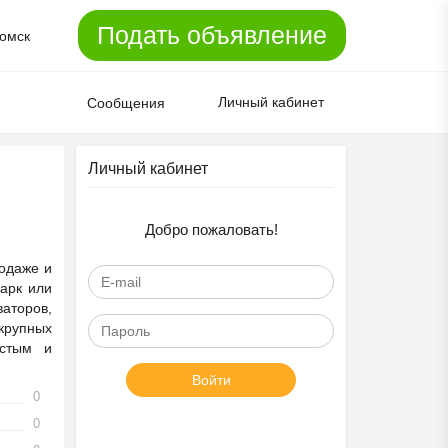
Подать объявление
омск
Личный кабинет
Сообщения
Личный кабинет
Добро пожаловать!
родаже и
парк или
аторов,
крупных
остым и
Войти
0
0