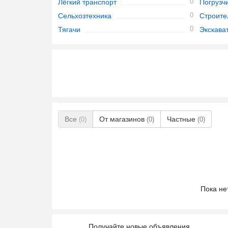
0
Лёгкий транспорт
Погрузч
0
Сельхозтехника
Строите
0
Тягачи
Экскава
Все
От магазинов
Частные
(0)
(0)
(0)
Пока не
Получайте новые объявления