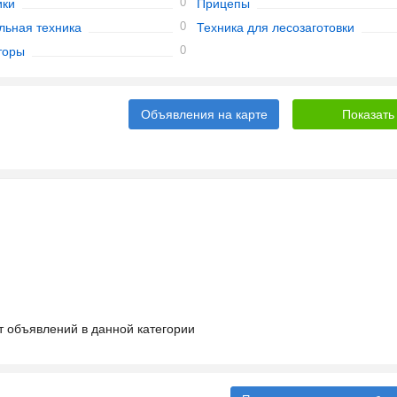
0
ики
Прицепы
0
льная техника
Техника для лесозаготовки
0
торы
Объявления на карте
т объявлений в данной категории