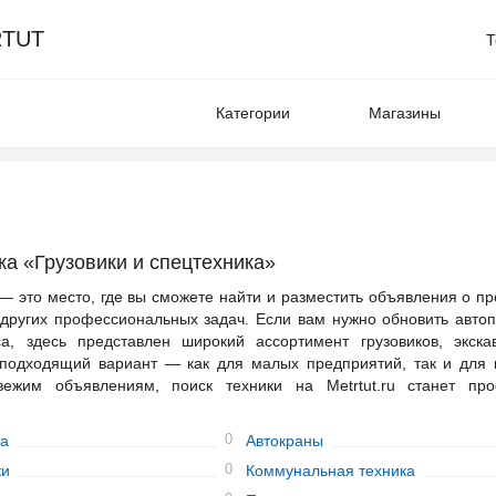
TUT
Т
Категории
Магазины
а «Грузовики и спецтехника»
u — это место, где вы сможете найти и разместить объявления о п
и других профессиональных задач. Если вам нужно обновить авто
, здесь представлен широкий ассортимент грузовиков, экскав
 подходящий вариант — как для малых предприятий, так и для 
вежим объявлениям, поиск техники на Metrtut.ru станет пр
0
а
Автокраны
0
ки
Коммунальная техника