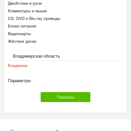
Джойстики и рули
Клавиатуры и мыши
CD, DVD и Blu-ray приводы
Блоки питания
Видеокарты
Жёсткие диски
Звуковые карты
Владимирская область
Контроллеры
Корпусы
Владимир
Материнские платы
Оперативная память
Параметры
Процессоры
Системы охлаждения
Мониторы
Переносные жёсткие диски
Сетевое оборудование
ТВ-тюнеры