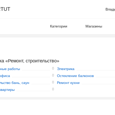
TUT
Влад
Категории
Магазины
а «Ремонт, строительство»
0
ные работы
Электрика
0
офиса
Остекление балконов
0
льство бань, саун
Ремонт кухни
0
квартиры