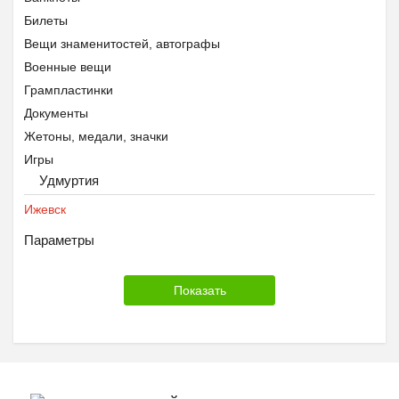
Билеты
Вещи знаменитостей, автографы
Военные вещи
Грампластинки
Документы
Жетоны, медали, значки
Игры
Удмуртия
Календари
Картины
Ижевск
Киндер-сюрприз
Параметры
Конверты и почтовые карточки
Макеты оружия
Марки
Модели
Монеты
Открытки
Пепельницы, зажигалки