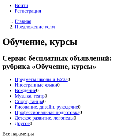
Войти
Регистрация
Главная
Предложение услуг
Обучение, курсы
Сервис бесплатных объявлений:
рубрика «Обучение, курсы»
Предметы школы и ВУЗа
0
Иностранные языки
0
Вождение
0
Музыка, театр
0
Спорт, танцы
0
Рисование, дизайн, рукоделие
0
Профессиональная подготовка
0
Детское развитие, логопеды
0
Другое
0
Все параметры