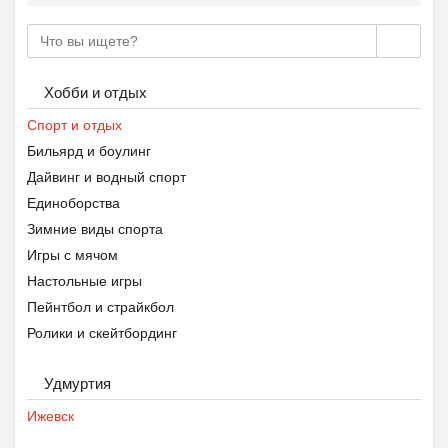
Хобби и отдых
Спорт и отдых
Бильярд и боулинг
Дайвинг и водный спорт
Единоборства
Зимние виды спорта
Игры с мячом
Настольные игры
Пейнтбол и страйкбол
Ролики и скейтбординг
Теннис, бадминтон, пинг-понг
Удмуртия
Туризм
Фитнес и тренажёры
Ижевск
Спортивное питание