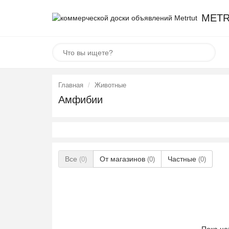
METR
Главная
Животные
Амфибии
Все
От магазинов
Частные
(0)
(0)
(0)