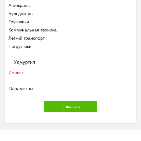
Автокраны
Бульдозеры
Грузовики
Коммунальная техника
Лёгкий транспорт
Погрузчики
Прицепы
Удмуртия
Сельхозтехника
Строительная техника
Ижевск
Техника для лесозаготовки
Тягачи
Параметры
Экскаваторы